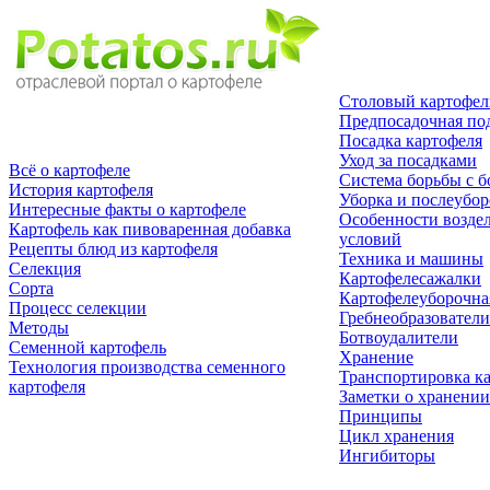
Столовый картофел
Предпосадочная по
Посадка картофеля
Уход за посадками
Всё о картофеле
Система борьбы с б
История картофеля
Уборка и послеубор
Интересные факты о картофеле
Особенности возде
Картофель как пивоваренная добавка
условий
Рецепты блюд из картофеля
Техника и машины
Селекция
Картофелесажалки
Сорта
Картофелеуборочна
Процесс селекции
Гребнеобразователи
Методы
Ботвоудалители
Семенной картофель
Хранение
Технология производства семенного
Транспортировка к
картофеля
Заметки о хранении
Принципы
Цикл хранения
Ингибиторы