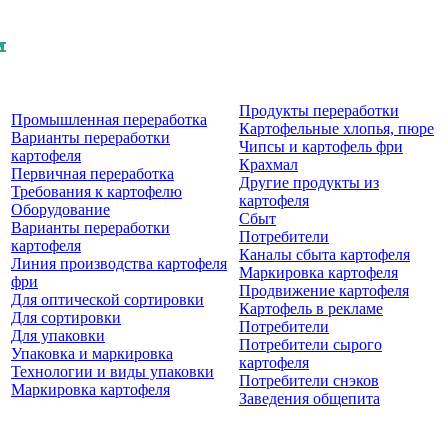
Продукты перерaботки
Промышленная переработка
Картофельные хлопья, пюре
Варианты переработки
Чипсы и картофель фри
картофеля
Крахмал
Первичная переработка
Другие продукты из
Требования к картофелю
картофеля
Оборудование
Сбыт
Варианты переработки
Потребители
картофеля
Каналы сбыта картофеля
Линия производства картофеля
Маркировка картофеля
фри
Продвижение картофеля
Для оптической сортировки
Картофель в рекламе
Для сортировки
Потребители
Для упаковки
Потребители сырого
Упаковка и маркировка
картофеля
Технологии и виды упаковки
Потребители снэков
Маркировка картофеля
Заведения общепита