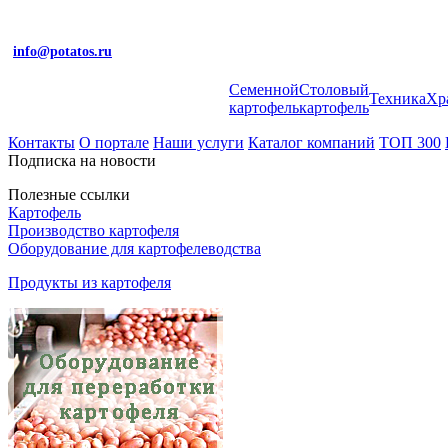
info@potatos.ru
Cеменной
Столовый
Техника
Хр
картофель
картофель
Контакты
О портале
Наши услуги
Каталог компаний
ТОП 300
Подписка на новости
Полезные ссылки
Картофель
Производство картофеля
Оборудование для картофелеводства
Продукты из картофеля