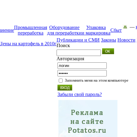
—
Промышленная
Оборудование
Упаковка
анение
Сбыт
переработка
для переработки
и маркировка
Публикации и СМИ
Законы
Новости
Цены на картофель в 2010г
Поиск
Авторизация
Запомнить меня на этом компьютере
Забыли свой пароль?