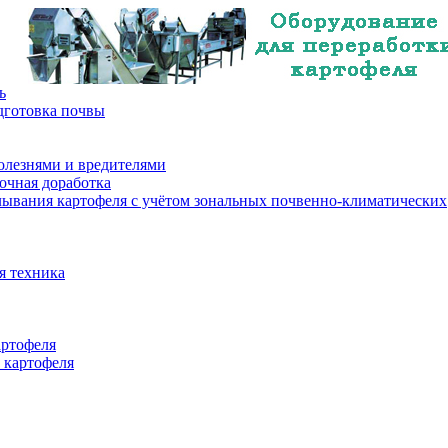
ь
дготовка почвы
олезнями и вредителями
очная доработка
лывания картофеля с учётом зональных почвенно-климатических
я техника
артофеля
 картофеля