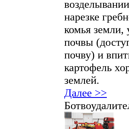
возделывании
нарезке греб
комья земли,
почвы (досту
почву) и впи
картофель хо
землей.
Далее >>
Ботвоудалите