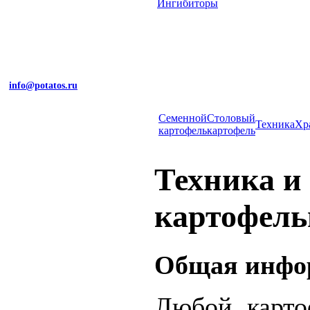
Ингибиторы
info@potatos.ru
Cеменной
Столовый
Техника
Хр
картофель
картофель
Техника и
картофель
Общая инфо
Любой карто