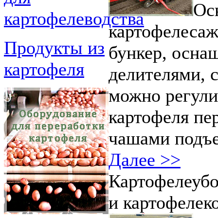
Ос
картофелеводства
картофелесаж
Продукты из
бункер, осна
картофеля
делителями, 
можно регули
картофеля п
чашами подъ
Далее >>
Картофелеуб
и картофелек