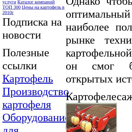
Однако чтоб
услуги
Каталог компаний
ТОП 300
Цены на картофель в
оптимальный
2010г
Подписка на
наиболее по
новости
рынке техн
Полезные
картофельно
ссылки
он смог б
Картофель
открытых ист
Производство
Картофелеса
картофеля
Оборудование
для