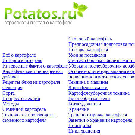
Столовый картофель
Предпосадочная подготовка по
Посадка картофеля
Всё о картофеле
Уход за посадками
История картофеля
Система борьбы с болезнями и 
Интересные факты о картофеле
Уборка и послеуборочная дораб
Картофель как пивоваренная
Особенности возделывания кар
добавка
почвенно-климатических усло
Рецепты блюд из картофеля
Техника и машины
Селекция
Картофелесажалки
Сорта
Картофелеуборочная техника
Процесс селекции
Гребнеобразователи
Методы
Ботвоудалители
Семенной картофель
Хранение
Технология производства
Транспортировка картофеля
семенного картофеля
Заметки о хранении картофеля
Принципы
Цикл хранения