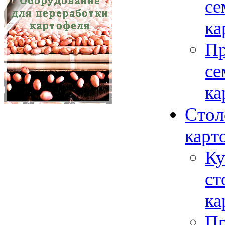
се
ка
Пр
се
ка
Стол
карт
Ку
ст
ка
Пр