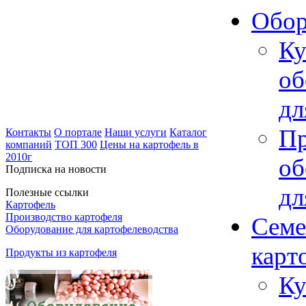
Обор
Ку
об
дл
Пр
Контакты
О портале
Наши услуги
Каталог
компаний
ТОП 300
Цены на картофель в
2010г
об
Подписка на новости
дл
Полезные ссылки
Картофель
Производство картофеля
Семе
Оборудование для картофелеводства
карт
Продукты из картофеля
Ку