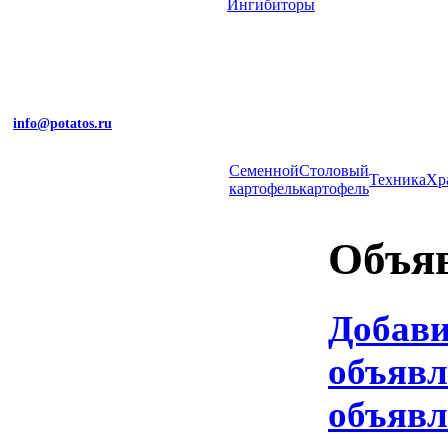
Ингибиторы
info@potatos.ru
Cеменной
Столовый
Техника
Хр
картофель
картофель
Объя
Добав
объявл
объявл