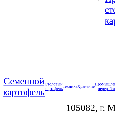
ст
ка
Cеменной
Столовый
Промышле
Техника
Хранение
картофель
перерабо
картофель
105082, г. 