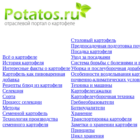
Столовый картофель
Предпосадочная подготовка по
Посадка картофеля
Всё о картофеле
Уход за посадками
История картофеля
Система борьбы с болезнями и 
Интересные факты о картофеле
Уборка и послеуборочная дораб
Картофель как пивоваренная
Особенности возделывания кар
добавка
почвенно-климатических усло
Рецепты блюд из картофеля
Техника и машины
Селекция
Картофелесажалки
Сорта
Картофелеуборочная техника
Процесс селекции
Гребнеобразователи
Методы
Ботвоудалители
Семенной картофель
Хранение
Технология производства
Транспортировка картофеля
семенного картофеля
Заметки о хранении картофеля
Принципы
Цикл хранения