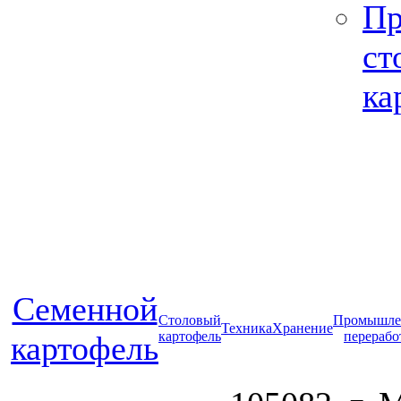
Пр
ст
ка
Cеменной
Столовый
Промышле
Техника
Хранение
картофель
перерабо
картофель