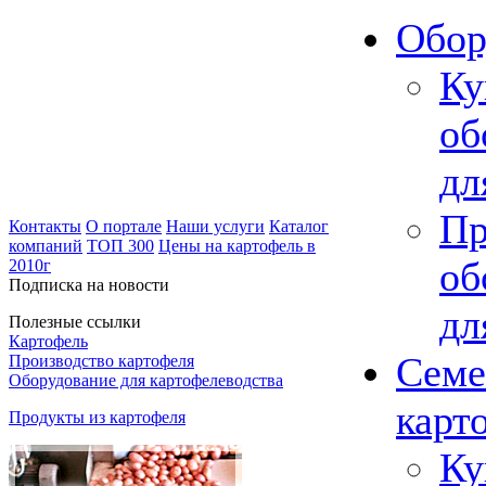
Обор
Ку
об
дл
Пр
Контакты
О портале
Наши услуги
Каталог
компаний
ТОП 300
Цены на картофель в
об
2010г
Подписка на новости
дл
Полезные ссылки
Картофель
Семе
Производство картофеля
Оборудование для картофелеводства
карт
Продукты из картофеля
Ку