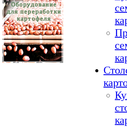
се
ка
Пр
се
ка
Стол
карт
Ку
ст
ка