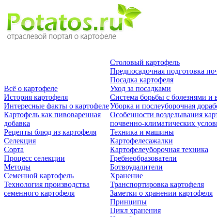
Столовый картофель
Предпосадочная подготовка по
Посадка картофеля
Всё о картофеле
Уход за посадками
История картофеля
Система борьбы с болезнями и 
Интересные факты о картофеле
Уборка и послеуборочная дораб
Картофель как пивоваренная
Особенности возделывания кар
добавка
почвенно-климатических усло
Рецепты блюд из картофеля
Техника и машины
Селекция
Картофелесажалки
Сорта
Картофелеуборочная техника
Процесс селекции
Гребнеобразователи
Методы
Ботвоудалители
Семенной картофель
Хранение
Технология производства
Транспортировка картофеля
семенного картофеля
Заметки о хранении картофеля
Принципы
Цикл хранения