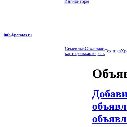
Ингибиторы
info@potatos.ru
Cеменной
Столовый
Техника
Хр
картофель
картофель
Объя
Добав
объявл
объявл