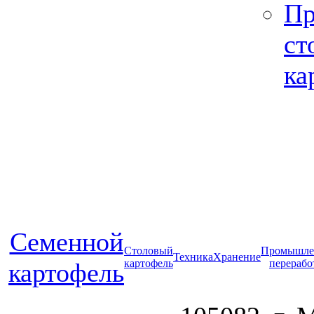
Пр
ст
ка
Cеменной
Столовый
Промышле
Техника
Хранение
картофель
перерабо
картофель