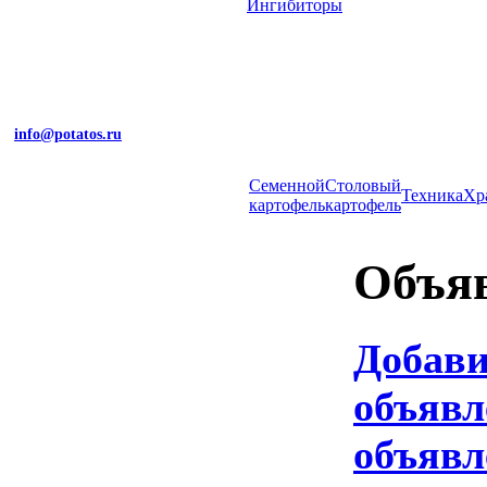
Ингибиторы
info@potatos.ru
Cеменной
Столовый
Техника
Хр
картофель
картофель
Объя
Добав
объявл
объявл