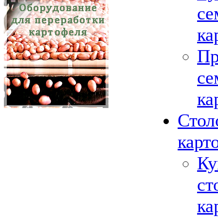
се
ка
Пр
се
ка
Стол
карт
Ку
ст
ка