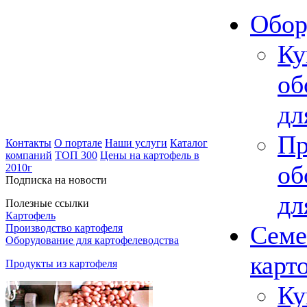
Обор
Ку
об
дл
Пр
Контакты
О портале
Наши услуги
Каталог
компаний
ТОП 300
Цены на картофель в
об
2010г
Подписка на новости
дл
Полезные ссылки
Картофель
Семе
Производство картофеля
Оборудование для картофелеводства
карт
Продукты из картофеля
Ку