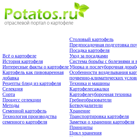
Столовый картофель
Предпосадочная подготовка по
Посадка картофеля
Всё о картофеле
Уход за посадками
История картофеля
Система борьбы с болезнями и 
Интересные факты о картофеле
Уборка и послеуборочная дораб
Картофель как пивоваренная
Особенности возделывания кар
добавка
почвенно-климатических усло
Рецепты блюд из картофеля
Техника и машины
Селекция
Картофелесажалки
Сорта
Картофелеуборочная техника
Процесс селекции
Гребнеобразователи
Методы
Ботвоудалители
Семенной картофель
Хранение
Технология производства
Транспортировка картофеля
семенного картофеля
Заметки о хранении картофеля
Принципы
Цикл хранения