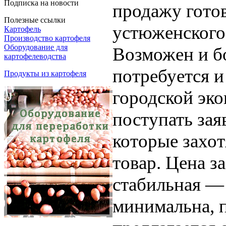
Подписка на новости
продажу готов
Полезные ссылки
устюженского
Картофель
Производство картофеля
Оборудование для
Возможен и б
картофелеводства
потребуется и
Продукты из картофеля
городской эк
поступать зая
которые захот
товар. Цена з
стабильная — 
минимальна, 