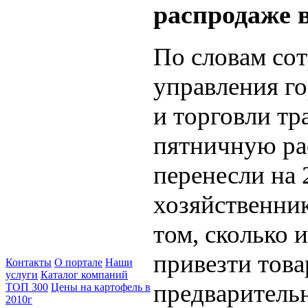
распродаже в
По словам со
управления г
и торговли т
пятничную р
перенесли на 
хозяйственни
том, сколько 
привезти това
Контакты
О портале
Наши
услуги
Каталог компаний
предваритель
ТОП 300
Цены на картофель в
2010г