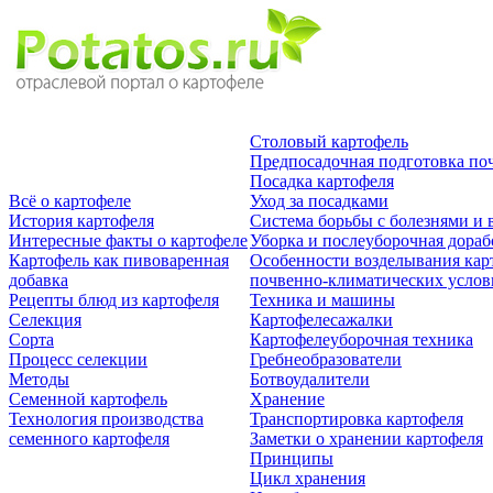
Столовый картофель
Предпосадочная подготовка по
Посадка картофеля
Всё о картофеле
Уход за посадками
История картофеля
Система борьбы с болезнями и 
Интересные факты о картофеле
Уборка и послеуборочная дораб
Картофель как пивоваренная
Особенности возделывания кар
добавка
почвенно-климатических усло
Рецепты блюд из картофеля
Техника и машины
Селекция
Картофелесажалки
Сорта
Картофелеуборочная техника
Процесс селекции
Гребнеобразователи
Методы
Ботвоудалители
Семенной картофель
Хранение
Технология производства
Транспортировка картофеля
семенного картофеля
Заметки о хранении картофеля
Принципы
Цикл хранения